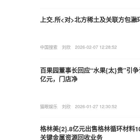
上交.所<对>北方稀土及关联方包
中国搜索
刘欣
2026-02-07 12:28:52
百果园董事长回应“水果{太}贵”引
亿元，门店净
猫眼娱乐
刘欣
2026-01-27 12:30:52
格林美{2}.8亿元出售格林循环材料1
关键金属资源回收业务