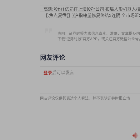
高测;股份1亿元在上海设孙公司 布局人形机器人
【.焦点复盘{】}沪指缩量修复终结3连阴 全市场近2
声明：证券时报力求信息真实、准确，文章提及内
下载“证券时报”官方APP，或关注官方微信公众
网友评论
登录
后可以发言
网友评论仅供其表达个人看法，并不表明证券时报立场