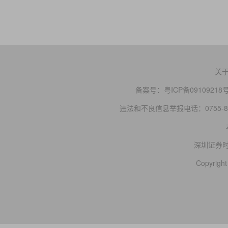
关
备案号：
粤ICP备09109218
违法和不良信息举报电话：0755-83
深圳证券
Copyright