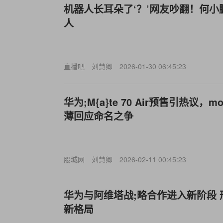
机器人长耳朵了‘？’网友吵翻！何
人
直播吧
刘慧卿
2026-01-30 06:45:23
华为;M{a}te 70 Air预售引热议，mo
薄回应命名之争
股城网
刘慧卿
2026-02-11 00:45:23
华为与阿维塔战;略合作进入新阶段 
新格局